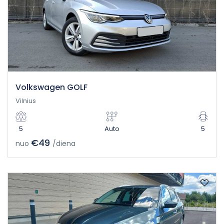
Volkswagen GOLF
Vilnius
5
Auto
5
€49
nuo
/diena