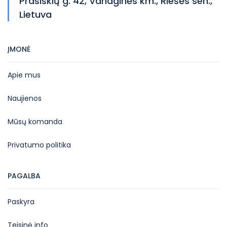
Prašiškių g. 42, Vanaginės km., Riešės sen.,
Lietuva
ĮMONĖ
Apie mus
Naujienos
Mūsų komanda
Privatumo politika
PAGALBA
Paskyra
Teisinė info